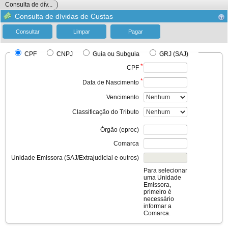
Consulta de dív...
Consulta de dívidas de Custas
CPF
CNPJ
Guia ou Subguia
GRJ (SAJ)
*
CPF
*
Data de Nascimento
Vencimento
Classificação do Tributo
Órgão (eproc)
Comarca
Unidade Emissora (SAJ/Extrajudicial e outros)
Para selecionar
uma Unidade
Emissora,
primeiro é
necessário
informar a
Comarca.