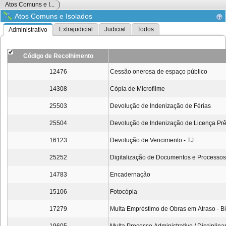
Atos Comuns e I...
Atos Comuns e Isolados
Extrajudicial
Judicial
Todos
Administrativo
Código de Recolhimento
12476
Cessão onerosa de espaço público
14308
Cópia de Microfilme
25503
Devolução de Indenização de Férias
25504
Devolução de Indenização de Licença Pr
16123
Devolução de Vencimento - TJ
25252
Digitalização de Documentos e Processos 
14783
Encadernação
15106
Fotocópia
17279
Multa Empréstimo de Obras em Atraso - Bi