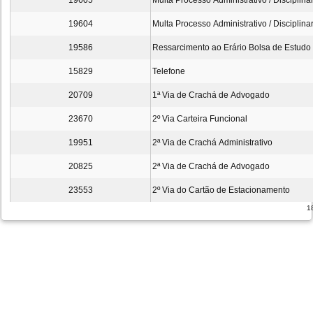
19605
Multa Processo Administrativo / Disciplina
19604
Multa Processo Administrativo / Disciplinar
19586
Ressarcimento ao Erário Bolsa de Estudo
15829
Telefone
20709
1ª Via de Crachá de Advogado
23670
2º Via Carteira Funcional
19951
2ª Via de Crachá Administrativo
20825
2ª Via de Crachá de Advogado
23553
2º Via do Cartão de Estacionamento
18